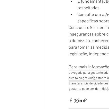
É fundamental bu
respeitados.
Consulte um 
adv
específicas sobre
Conclusão: Ser demit
inseguranças sobre os
a demissão, conhecer s
para tomar as medida
legislação, independ
Para mais informaçõe
advogada para gestante
adv
direito da gravida
gestante d
transferencia de cidade ges
gestante pode ser demitida