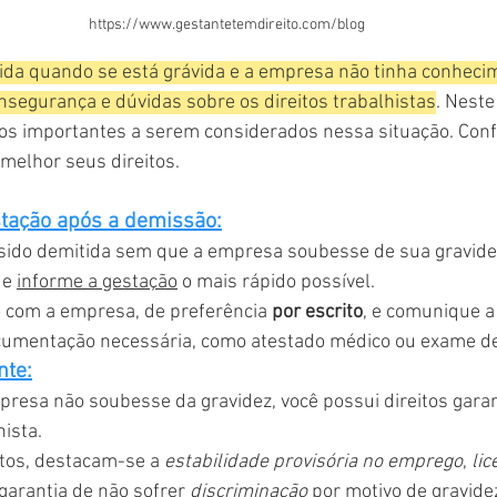
https://www.gestantetemdireito.com/blog
ida quando se está grávida e a empresa não tinha conheci
nsegurança e dúvidas sobre os direitos trabalhistas
. Neste 
s importantes a serem considerados nessa situação. Confi
melhor seus direitos.
tação após a demissão:
sido demitida sem que a empresa soubesse de sua gravidez
e 
informe a gestação
 o mais rápido possível.
 com a empresa, de preferência 
por escrito
, e comunique a 
cumentação necessária, como atestado médico ou exame de
nte:
esa não soubesse da gravidez, você possui direitos garan
hista.
itos, destacam-se a 
estabilidade provisória no emprego
, 
lic
 garantia de não sofrer 
discriminação
 por motivo de gravide