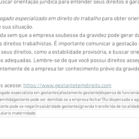
scar orientação jurídica para entender seus direitos e gar
ogado especializado em direito do trabalho
 para obter orie
 sua situação.
ida sem que a empresa soubesse da gravidez pode gerar dú
 direitos trabalhistas. É importante comunicar a gestação
eus direitos, como a estabilidade provisória, e buscar orie
s adequadas. Lembre-se de que você possui direitos asse
entemente de a empresa ter conhecimento prévio da gravid
s acesse: 
https://www.gestantetemdireito.com
ogado especialista em gestantes
afastamento gestante
dispensa de funcionár
emitida
gestante pode ser demitida se a empresa fechar?
fui dispensada e a
tante pode se negar
insalubridade gestantes
gravida transferida de localidad
salario maternidade