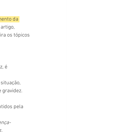
mento da 
artigo, 
ra os tópicos 
, é 
situação, 
 gravidez.
tidos pela 
ença-
z.