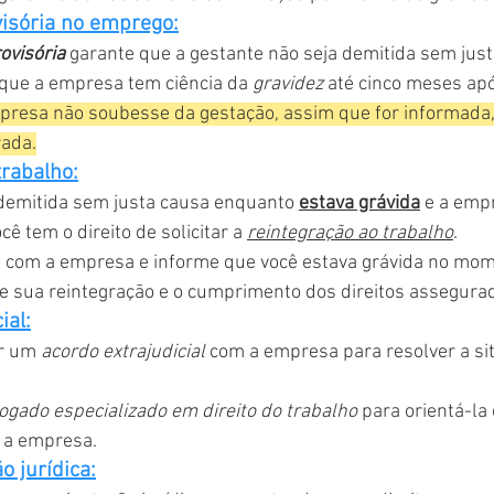
visória no emprego:
ovisória
 garante que a gestante não seja demitida sem justa
ue a empresa tem ciência da 
gravidez 
até cinco meses apó
esa não soubesse da gestação, assim que for informada, 
rada.
trabalho:
demitida sem justa causa enquanto 
estava grávida
 e a emp
ê tem o direito de solicitar a 
reintegração ao trabalho
.
 com a empresa e informe que você estava grávida no mom
ite sua reintegração e o cumprimento dos direitos assegura
ial:
r um 
acordo extrajudicial
 com a empresa para resolver a si
ogado especializado em direito do trabalho
 para orientá-la 
 a empresa.
o jurídica: