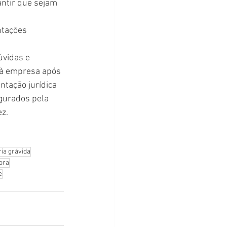
antir que sejam 
ntações 
vidas e 
 à empresa após 
ntação jurídica 
gurados pela 
ez.
ia grávida
gora
e