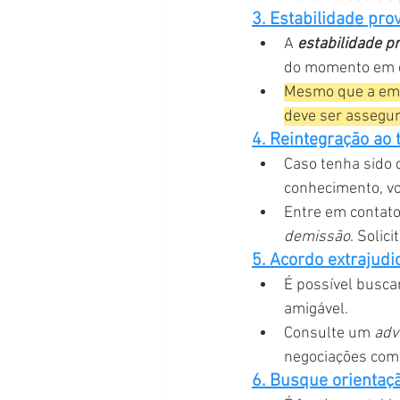
3. Estabilidade pro
A 
estabilidade pr
do momento em q
Mesmo que a empr
deve ser assegu
4. Reintegração ao 
Caso tenha sido 
conhecimento, voc
Entre em contato
demissão
. Solic
5. Acordo extrajudic
É possível busca
amigável.
Consulte um 
adv
negociações com
6. Busque orientaçã