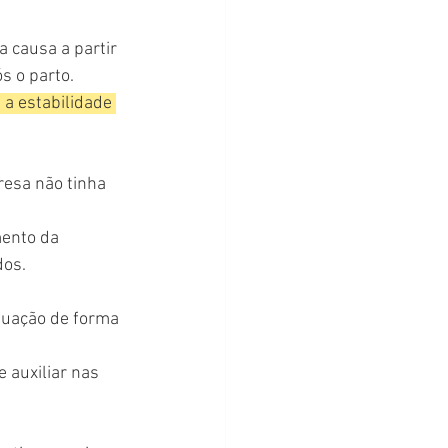
 causa a partir 
s o parto.
a estabilidade 
resa não tinha 
ento da 
dos.
tuação de forma 
e auxiliar nas 