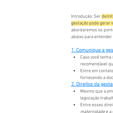
Introdução: Ser 
demit
gestação pode gerar i
abordaremos os ponto
abaixo para entender 
1. Comunique a ges
Caso você tenha 
recomendável qu
Entre em contato
fornecendo a do
2. Direitos da gesta
Mesmo que a empr
legislação trabal
Entre esses dire
maternidade
 e a