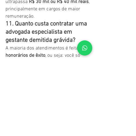
ultrapassa 
R$ 30 mil ou R$ 40 mil reais
, 
principalmente em cargos de maior 
remuneração.
11. Quanto custa contratar uma 
advogada especialista em 
gestante demitida grávida?
A maioria dos atendimentos é feita com 
honorários de êxito
, ou seja: você só 
paga se ganhar. Isso torna o acesso à 
Justiça mais simples e 
acessível.Comigo, 
o atendimento é 
humanizado, personalizado e 100% 
digital se for mais confortável pra você.
12. Relatos que se repetem: "Fui 
demitida grávida e não sabia o 
que fazer"
Esse é o sentimento de muitas 
mulheres. Por isso, é tão importante 