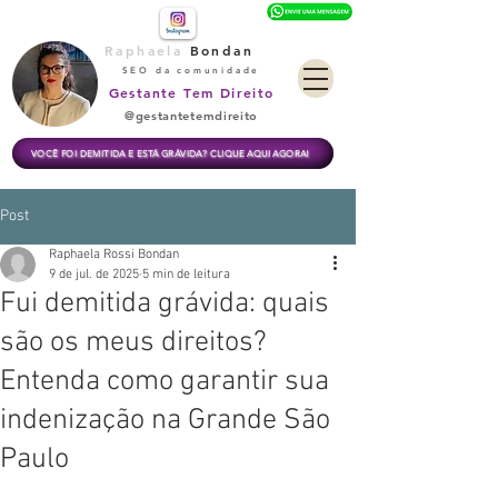
Raphaela
Bondan
SEO da comunidade
Gestante Tem Direito
@gestantetemdireito
VOCÊ FOI DEMITIDA E ESTÁ GRÁVIDA? CLIQUE AQUI AGORA!
Post
Raphaela Rossi Bondan
9 de jul. de 2025
5 min de leitura
Fui demitida grávida: quais
são os meus direitos?
Entenda como garantir sua
indenização na Grande São
Paulo