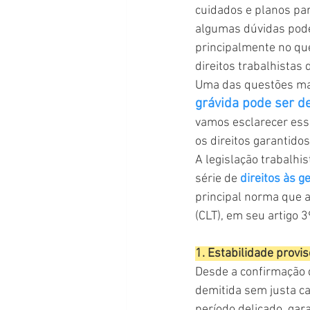
cuidados e planos par
algumas dúvidas pode
principalmente no que
direitos trabalhistas 
Uma das questões mai
grávida pode ser d
vamos esclarecer ess
os direitos garantido
A legislação trabalhis
série de 
direitos às g
principal norma que a
(CLT), em seu artigo 3
1. Estabilidade provis
Desde a confirmação d
demitida sem justa c
período delicado, gar