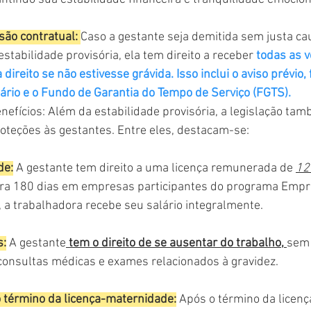
isão contratual: 
Caso a gestante seja demitida sem justa c
stabilidade provisória, ela tem direito a receber
 todas as 
 direito se não estivesse grávida. Isso inclui o aviso prévio, 
lário e o Fundo de Garantia do Tempo de Serviço (FGTS).
nefícios: Além da estabilidade provisória, a legislação ta
roteções às gestantes. Entre eles, destacam-se:
de:
 A gestante tem direito a uma licença remunerada de 
12
ra 180 dias em empresas participantes do programa Empre
 a trabalhadora recebe seu salário integralmente.
s:
 A gestante
 tem o direito de se ausentar do trabalho, 
sem 
r consultas médicas e exames relacionados à gravidez.
o término da licença-maternidade:
 Após o término da licen