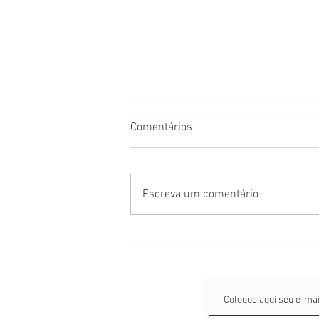
Comentários
Escreva um comentário
Estou grávida e minha
empresa fechou ou vai fechar:
quais são meus direitos?