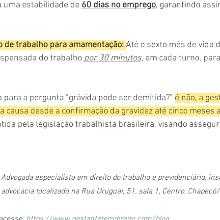
a uma estabilidade de 
60 dias no emprego
, garantindo ass
io de trabalho para amamentação: 
Até o sexto mês de vida 
dispensada do trabalho 
por 30 minutos
, em cada turno, para
a para a pergunta "grávida pode ser demitida?" 
é não, a ges
a causa desde a confirmação da gravidez até cinco meses a
tida pela legislação trabalhista brasileira, visando assegur
Advogada especialista em direito do trabalho e previdenciário, in
e advocacia localizado na Rua Uruguai, 51, sala 1, Centro, Chapec
acesse: 
https://www.gestantetemdireito.com/blog