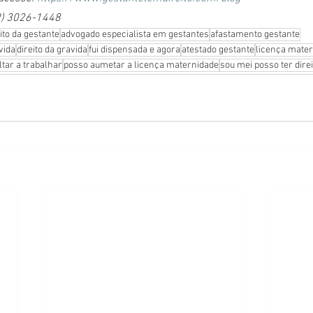
9) 3026-1448
ito da gestante
advogado especialista em gestantes
afastamento gestante
vida
direito da gravida
fui dispensada e agora
atestado gestante
licença mate
ltar a trabalhar
posso aumetar a licença maternidade
sou mei posso ter direi