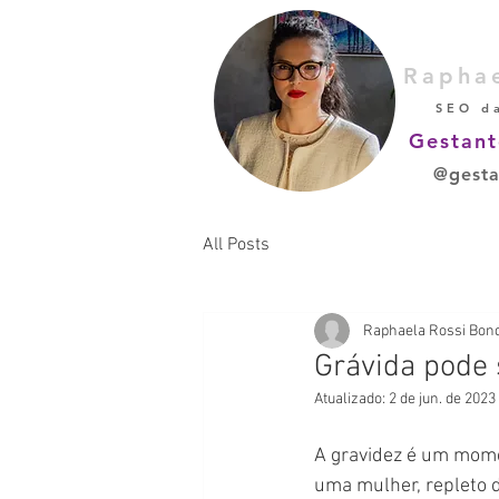
Rapha
SEO d
Gestant
@gesta
All Posts
Raphaela Rossi Bon
Grávida pode 
Atualizado:
2 de jun. de 2023
A gravidez é um mome
uma mulher, repleto d