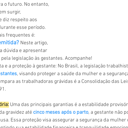
a o futuro. No entanto, 
m surgir, 
 diz respeito aos 
durante esse período. 
s frequentes é: 
emitida? 
Neste artigo, 
a dúvida e apresentar 
s pela legislação às gestantes. Acompanhe!
ta e a proteção à gestante: No Brasil, a legislação trabalhi
estantes
, visando proteger a saúde da mulher e a segurança
mpara as trabalhadoras grávidas é a Consolidação das Lei
91.
ória:
 Uma das principais garantias é a estabilidade provisó
a gravidez até 
cinco meses após o parto
, a gestante não p
ausa. Essa proteção visa assegurar a segurança da mulher
antindo sua estabilidade financeira e tranquilidade emocion