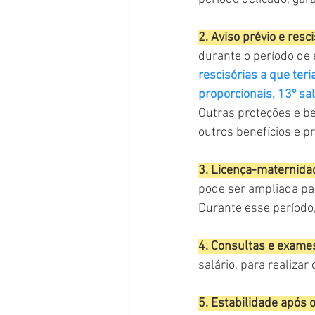
2. Aviso prévio e resc
durante o período de e
rescisórias a que teria
proporcionais, 13º sa
Outras proteções e be
outros benefícios e p
3. Licença-maternida
pode ser ampliada pa
Durante esse período,
4. Consultas e exame
salário, para realiza
5. Estabilidade após 