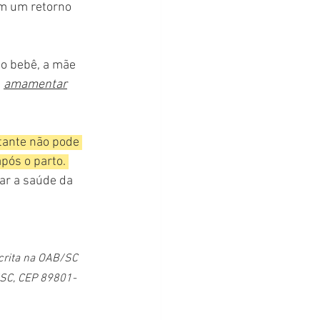
im um retorno 
do bebê, a mãe 
 
amamentar
tante não pode 
pós o parto. 
ar a saúde da 
scrita na OAB/SC 
ó/SC, CEP 89801-