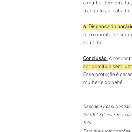
a mulher tem direito 
tranquilo ao trabalho.
6. Dispensa do horár
tem o direito de ser 
seu filho.
Conclusão:
 A respost
ser demitida sem just
Essa proteção é garan
mulher e do bebê.
Raphaela Rossi Bondan, 
52.087 SC, escritório d
570.
Para mais informações 