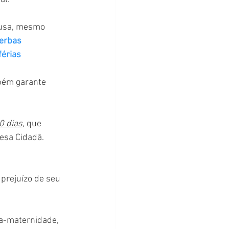
ausa, mesmo 
verbas 
férias 
mbém garante 
0 dias
, que 
sa Cidadã. 
prejuízo de seu 
ça-maternidade, 