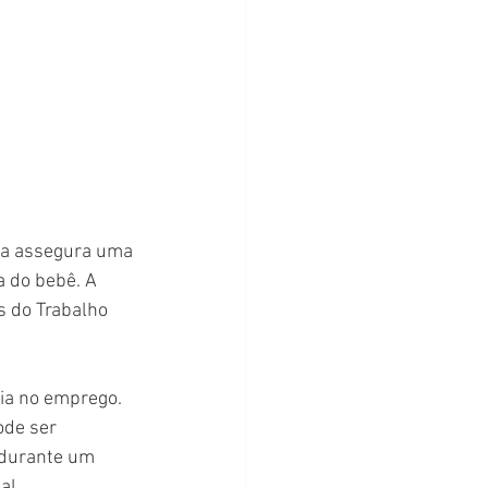
sta assegura uma 
 do bebê. A 
s do Trabalho 
ria no emprego. 
ode ser 
 durante um 
al.