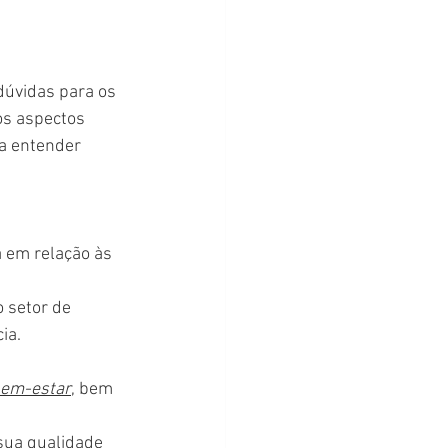
úvidas para os 
os aspectos 
a entender 
a em relação às 
 setor de 
ia.
bem-estar
, bem 
sua qualidade 