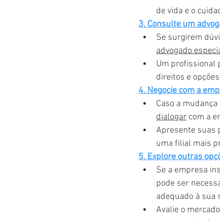
de vida e o cuid
3. Consulte um advog
Se surgirem dúvi
advogado especia
Um profissional 
direitos e opções
4. Negocie com a emp
Caso a mudança d
dialogar
 com a e
Apresente suas p
uma filial mais 
5. Explore outras opç
Se a empresa ins
pode ser necessá
adequado à sua s
Avalie o mercado