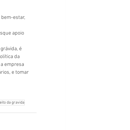
 bem-estar, 
sque apoio 
rávida, é 
lítica da 
m a empresa 
ios, e tomar 
eito da gravida