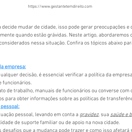
https://www.gestantetemdireito.com
ecide mudar de cidade, isso pode gerar preocupações e d
lmente quando estão grávidas. Neste artigo, abordaremos 
onsiderados nessa situação. Confira os tópicos abaixo par
 da empresa:
alquer decisão, é essencial verificar a política da empres
e funcionários.
ato de trabalho, manuais de funcionários ou converse com o
 para obter informações sobre as políticas de transferênc
 pessoal:
tuação pessoal, levando em conta a 
gravidez
, sua 
saúde e 
lidade de suporte familiar ou de apoio na nova cidade.
 desafios que a mudança pode trazer e como isso afetará 