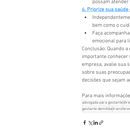
possam atender 
6. Priorize sua saúde
Independentement
bem como o cuid
Faça acompanham
emocional para 
Conclusão: Quando a 
importante conhecer se
empresa, avalie sua s
sobre suas preocupaç
decisões que sejam a
Para mais informaçõe
advogada para gestante
dire
gestante demitida
transfere