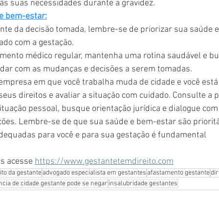
às suas necessidades durante a gravidez.
 e bem-estar:
e da decisão tomada, lembre-se de priorizar sua saúde e
ado com a gestação.
ento médico regular, mantenha uma rotina saudável e bu
lidar com as mudanças e decisões a serem tomadas.
empresa em que você trabalha muda de cidade e você está g
us direitos e avaliar a situação com cuidado. Consulte a po
ituação pessoal, busque orientação jurídica e dialogue co
ões. Lembre-se de que sua saúde e bem-estar são prioritár
dequadas para você e para sua gestação é fundamental
s acesse 
https://www.gestantetemdireito.com
ito da gestante
advogado especialista em gestantes
afastamento gestante
dir
ncia de cidade gestante pode se negar
insalubridade gestantes