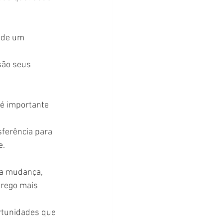
 de um 
são seus 
 é importante 
ferência para 
e.
 a mudança, 
rego mais 
ortunidades que 