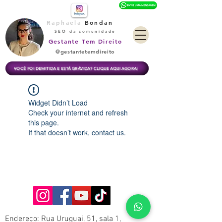
Raphaela
Bondan
SEO da comunidade
Gestante Tem Direito
@gestantetemdireito
VOCÊ FOI DEMITIDA E ESTÁ GRÁVIDA? CLIQUE AQUI AGORA!
Widget Didn’t Load
Check your internet and refresh
this page.
If that doesn’t work, contact us.
Endereço: Rua Uruguai, 51, sala 1,