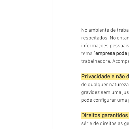
No ambiente de trabal
respeitados. No enta
informações pessoais,
tema 
"empresa pode p
trabalhadora. Acomp
Privacidade e não d
de qualquer natureza, 
gravidez sem uma justi
pode configurar uma p
Direitos garantidos 
série de direitos às g