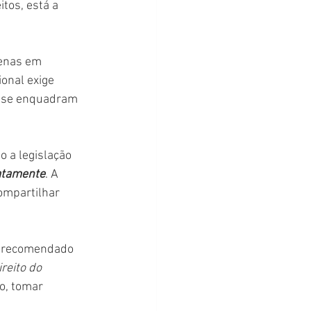
tos, está a 
penas em 
onal exige 
o se enquadram 
 a legislação 
iatamente
. A 
ompartilhar 
é recomendado 
reito do 
o, tomar 