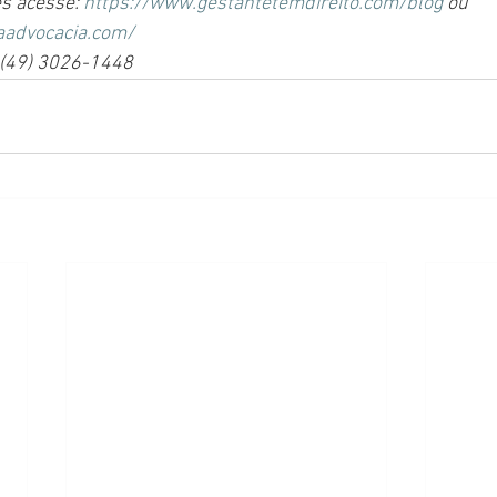
s acesse: 
https://www.gestantetemdireito.com/blog
 ou 
aadvocacia.com/
 (49) 3026-1448