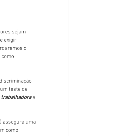
dores sejam 
 exigir 
ordaremos o 
s como 
 discriminação 
 um teste de 
 trabalhadora 
e 
T) assegura uma 
em como 