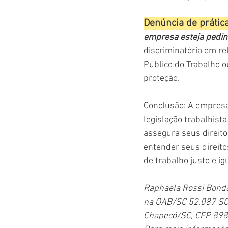
Denúncia de prática
empresa esteja pedind
discriminatória em re
Público do Trabalho o
proteção.
Conclusão: A empresa 
legislação trabalhist
assegura seus direito
entender seus direit
de trabalho justo e ig
Raphaela Rossi Bondan
na OAB/SC 52.087 SC, 
Chapecó/SC, CEP 898