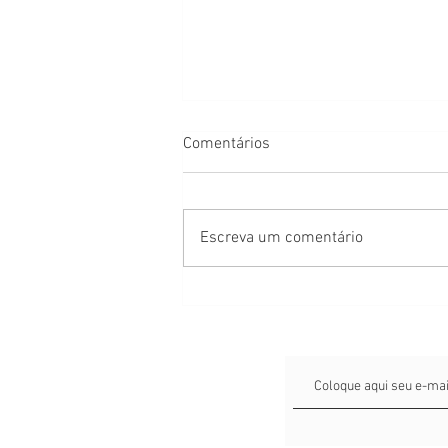
Comentários
Escreva um comentário
Estou grávida e minha
empresa fechou ou vai fechar:
quais são meus direitos?