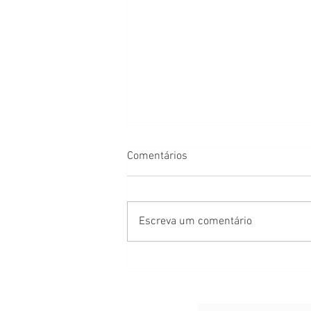
Comentários
Escreva um comentário
Estou grávida e minha
empresa fechou ou vai fechar:
quais são meus direitos?