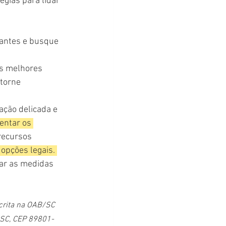
gias para lidar 
tantes e busque 
as melhores 
torne 
ação delicada e 
entar os 
recursos 
opções legais. 
ar as medidas 
scrita na OAB/SC 
ó/SC, CEP 89801-