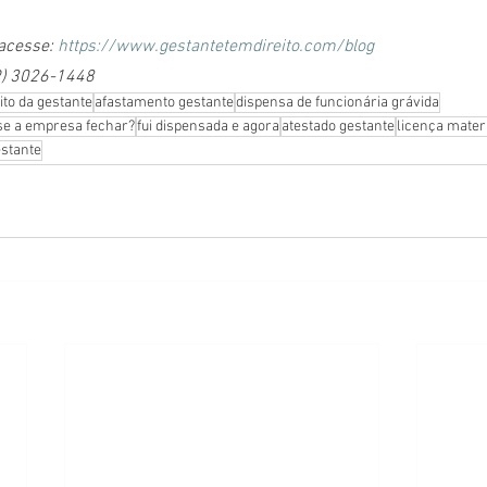
acesse: 
https://www.gestantetemdireito.com/blog
9) 3026-1448
ito da gestante
afastamento gestante
dispensa de funcionária grávida
 se a empresa fechar?
fui dispensada e agora
atestado gestante
licença mater
estante