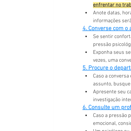
enfrentar no tra
Anote datas, horá
informações serã
4. Converse com o 
Se sentir confor
pressão psicológ
Exponha seus sen
vezes, uma conv
5. Procure o depa
Caso a conversa 
assunto, busque
Apresente seu ca
investigação int
6. Consulte um pro
Caso a pressão p
emocional, consi