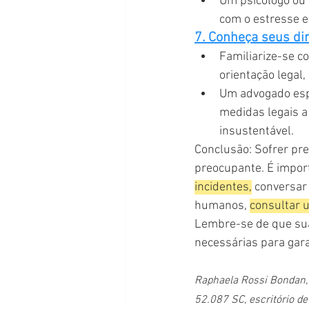
Um psicólogo ou 
com o estresse e
7. Conheça seus dir
Familiarize-se c
orientação legal,
Um advogado espe
medidas legais a
insustentável.
Conclusão: Sofrer pre
preocupante. É import
incidentes,
 conversar
humanos, 
consultar u
Lembre-se de que sua
necessárias para gar
Raphaela Rossi Bondan, 
52.087 SC, escritório d