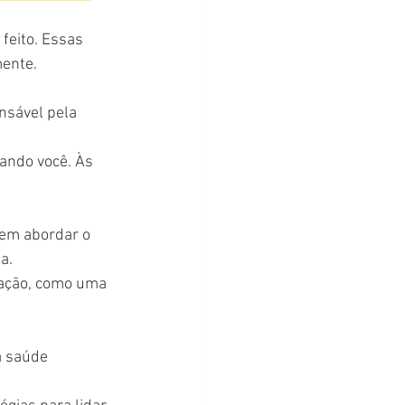
feito. Essas 
mente.
nsável pela 
ando você. Às 
 em abordar o 
a.
uação, como uma 
a saúde 