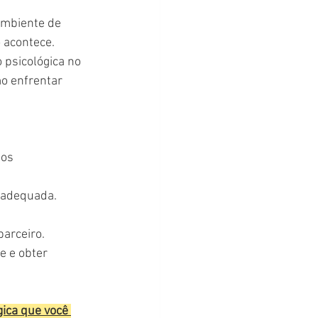
ambiente de 
 acontece. 
psicológica no 
o enfrentar 
os 
a adequada.
arceiro.
e e obter 
gica que você 