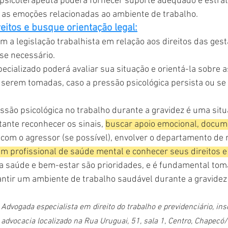
psicoterapeuta poderá fornecer suporte adequado e estraté
 as emoções relacionadas ao ambiente de trabalho.
eitos e busque orientação legal:
om a legislação trabalhista em relação aos direitos das ges
 se necessário.
cializado poderá avaliar sua situação e orientá-la sobre 
 serem tomadas, caso a pressão psicológica persista ou se 
ssão psicológica no trabalho durante a gravidez é uma situ
ante reconhecer os sinais, 
buscar apoio emocional, docum
 com o agressor (se possível), envolver o departamento de 
m profissional de saúde mental e conhecer seus direitos e 
 saúde e bem-estar são prioridades, e é fundamental tom
antir um ambiente de trabalho saudável durante a gravidez
Advogada especialista em direito do trabalho e previdenciário, in
e advocacia localizado na Rua Uruguai, 51, sala 1, Centro, Chapec