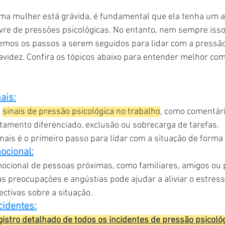
ma mulher está grávida, é fundamental que ela tenha um 
ivre de pressões psicológicas. No entanto, nem sempre isso
emos os passos a serem seguidos para lidar com a pressão 
avidez. Confira os tópicos abaixo para entender melhor com
ais:
 
sinais de pressão psicológica no trabalho
, como comentári
tamento diferenciado, exclusão ou sobrecarga de tarefas.
nais é o primeiro passo para lidar com a situação de form
ocional:
ocional de pessoas próximas, como familiares, amigos ou p
s preocupações e angústias pode ajudar a aliviar o estress
ectivas sobre a situação.
cidentes:
gistro detalhado de todos os incidentes de pressão psicoló