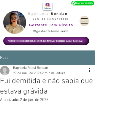
Raphaela
Bondan
SEO da comunidade
Gestante Tem Direito
@gestantetemdireito
VOCÊ FOI DEMITIDA E ESTÁ GRÁVIDA? CLIQUE AQUI AGORA!
Post
Raphaela Rossi Bondan
27 de mai. de 2023
2 min de leitura
Fui demitida e não sabia que
estava grávida
Atualizado:
2 de jun. de 2023